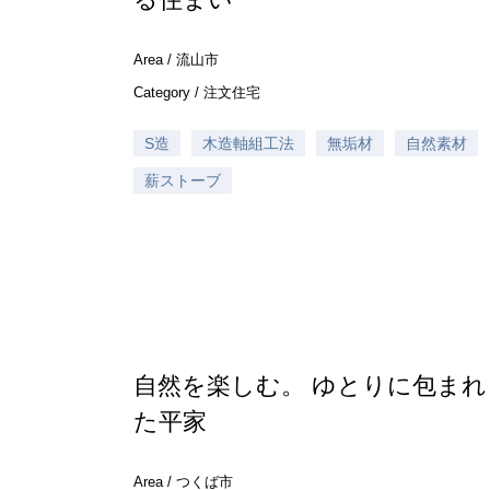
Area /
流山市
Category /
注文住宅
S造
木造軸組工法
無垢材
自然素材
薪ストーブ
自然を楽しむ。 ゆとりに包まれ
た平家
Area /
つくば市