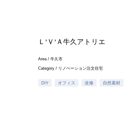
Ｌ’Ｖ’Ａ牛久アトリエ
Area /
牛久市
Category /
リノベーション
注文住宅
DIY
オフィス
改修
自然素材