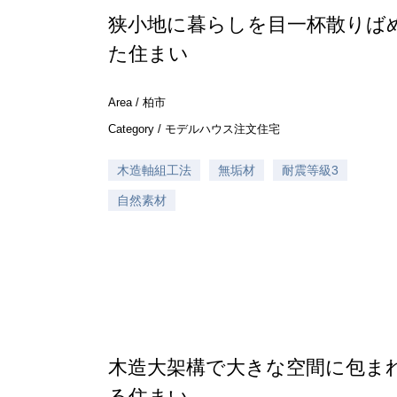
狭小地に暮らしを目一杯散りば
た住まい
Area /
柏市
Category /
モデルハウス
注文住宅
木造軸組工法
無垢材
耐震等級3
自然素材
木造大架構で大きな空間に包ま
る住まい