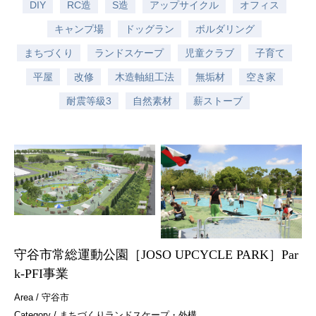
DIY
RC造
S造
アップサイクル
オフィス
キャンプ場
ドッグラン
ボルダリング
まちづくり
ランドスケープ
児童クラブ
子育て
平屋
改修
木造軸組工法
無垢材
空き家
耐震等級3
自然素材
薪ストーブ
守谷市常総運動公園［JOSO UPCYCLE PARK］Par
k-PFI事業
Area /
守谷市
Category /
まちづくり
ランドスケープ・外構