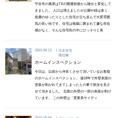
守谷市の風景はTXの開通前後から随分と変化して
きました。 人口は増えましたが公園や緑は多く、
低層のゆったりとした住宅が立ち並んで大変雰囲
気の良い街です。住宅は植栽に囲まれて嫌な存在
感がなく、そんな住宅街の中にひっそりと美
2023.09.13
注文住宅
雨仕舞
ホームインスペクション
今日は、以前から仲良くさせて頂いているお客様
のホームインスペクション。 築18年で外壁表面の
塗装が剥がれてきてしまったとの事で状況を見さ
せて頂きました。 北面の外壁の一部の表面が剥げ
ています。 この外壁は「窯業系サイディ
2023.09.08