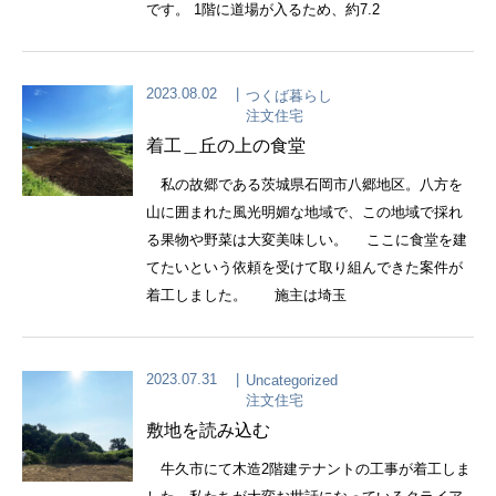
です。 1階に道場が入るため、約7.2
2023.08.02
つくば暮らし
注文住宅
着工＿丘の上の食堂
私の故郷である茨城県石岡市八郷地区。八方を
山に囲まれた風光明媚な地域で、この地域で採れ
る果物や野菜は大変美味しい。 ここに食堂を建
てたいという依頼を受けて取り組んできた案件が
着工しました。 施主は埼玉
2023.07.31
Uncategorized
注文住宅
敷地を読み込む
牛久市にて木造2階建テナントの工事が着工しま