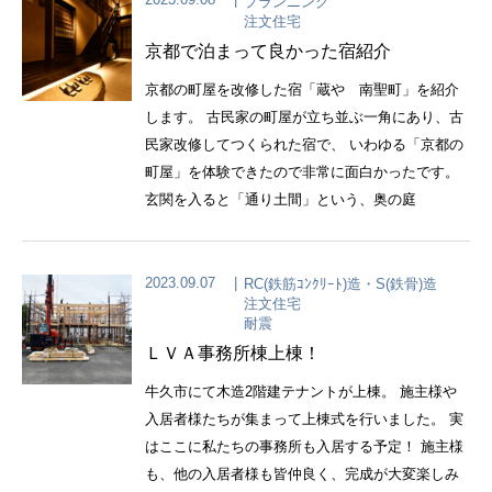
プランニング
注文住宅
京都で泊まって良かった宿紹介
京都の町屋を改修した宿「蔵や 南聖町」を紹介
します。 古民家の町屋が立ち並ぶ一角にあり、古
民家改修してつくられた宿で、 いわゆる「京都の
町屋」を体験できたので非常に面白かったです。
玄関を入ると「通り土間」という、奥の庭
2023.09.07
RC(鉄筋ｺﾝｸﾘｰﾄ)造・S(鉄骨)造
注文住宅
耐震
ＬＶＡ事務所棟上棟！
牛久市にて木造2階建テナントが上棟。 施主様や
入居者様たちが集まって上棟式を行いました。 実
はここに私たちの事務所も入居する予定！ 施主様
も、他の入居者様も皆仲良く、完成が大変楽しみ